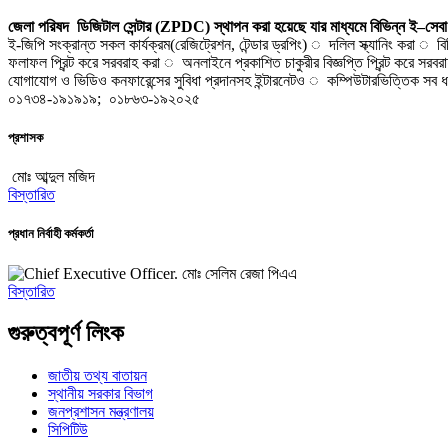
জেলা পরিষদ ডিজিটাল সেন্টার (ZPDC) স্থাপন করা হয়েছে
যার
মাধ্যমে
বিভিন্ন
ই
–
সেবা
ই-জিপি সংক্রান্ত সকল কার্যক্রম(রেজিট্রেশন, টেন্ডার ড্রপিং) ◌ দলিল স্ক্যানিং করা ◌ 
ফলাফল প্রিন্ট করে সরবরাহ করা ◌ অনলাইনে প্রকাশিত চাকুরীর বিজ্ঞপ্তি প্রিন্ট করে সরব
যোগাযোগ ও ভিডিও কনফারেন্সের সুবিধা প্রদানসহ ইন্টারনেটও ◌ কম্পিউটারভিত্তিক 
০১৭৩৪-১৯১৯১৯; ০১৮৬৩-১৯২০২৫
প্রশাসক
মোঃ আব্দুল মজিদ
বিস্তারিত
প্রধান নির্বাহী কর্মকর্তা
মোঃ সেলিম রেজা পিএএ
বিস্তারিত
গুরুত্বপূর্ণ লিংক
জাতীয় তথ্য বাতায়ন
স্থানীয় সরকার বিভাগ
জনপ্রশাসন মন্ত্রণালয়
সিপিটিউ