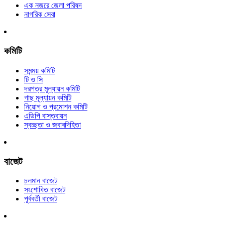
এক নজরে জেলা পরিষদ
নাগরিক সেবা
কমিটি
সমন্ময় কমিটি
টি ও সি
দরপত্র মূল্যায়ন কমিটি
গাছ মূল্যায়ন কমিটি
নিয়োগ ও প্রমোশন কমিটি
এডিপি বাস্তবায়ন
স্বচ্ছতা ও জবাবদিহিতা
বাজেট
চলমান বাজেট
সংশোধিত বাজেট
পূর্ববর্তী বাজেট