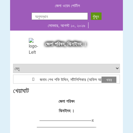
জেলা ওয়েব পোর্টাল
সোমবার, আগস্ট ১০, ২০২৬
জেলা পরিষদ, ঝিনাইদহ ।
জনাব শেখ শফি উদ্দিন, সাঁটলিপিকার (অফিস আদেশ)
SHE
খবর
খেয়াঘাট
জেলা পরিষদ
ঝিনাইদহ ।
————————————–x
——————————————-