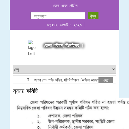
জেলা ওয়েব পোর্টাল
শুক্রবার, আগস্ট ৭, ২০২৬
জেলা পরিষদ, ঝিনাইদহ ।
জনাব শেখ শফি উদ্দিন, সাঁটলিপিকার (অফিস আদেশ)
SHEIKH
খবর
সমন্ময় কমিটি