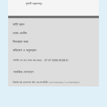
পূর্ববর্তী প্রকল্পসমূহ
সাইট ম্যাপ
ওয়েব এডমিন
ফিডব্যাক ফরম
অভিযোগ ও অনুসন্ধান
সাইটটি শেষ হাল-নাগাদ করা হয়েছে:
27-07-2026 05:28:21
সামাজিক যোগাযোগ
ডিজাইন & ডেভেলপড বাইঃ এফএলআইটিঃ ০১৮৭২৭৮৮৫৯২ / ০১৭২৯৭২৪২৩২