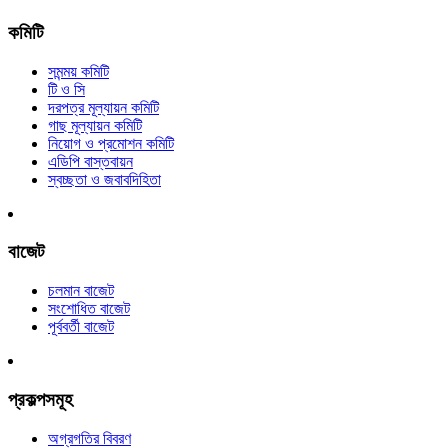
কমিটি
সমন্ময় কমিটি
টি ও সি
দরপত্র মূল্যায়ন কমিটি
গাছ মূল্যায়ন কমিটি
নিয়োগ ও প্রমোশন কমিটি
এডিপি বাস্তবায়ন
স্বচ্ছতা ও জবাবদিহিতা
বাজেট
চলমান বাজেট
সংশোধিত বাজেট
পূর্ববর্তী বাজেট
প্রকল্পসমূহ
অগ্রগতির বিবরণ