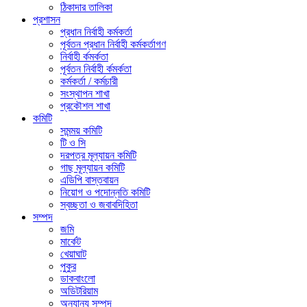
ঠিকাদার তালিকা
প্রশাসন
প্রধান নির্বাহী কর্মকর্তা
পূর্বতন প্রধান নির্বাহী কর্মকর্তাগণ
নির্বাহী র্কমর্কতা
পূর্বতন নির্বাহী র্কমর্কতা
কর্মকর্তা / কর্মচারী
সংস্থাপন শাখা
প্রকৌশল শাখা
কমিটি
সমন্ময় কমিটি
টি ও সি
দরপত্র মূল্যায়ন কমিটি
গাছ মূল্যায়ন কমিটি
এডিপি বাস্তবায়ন
নিয়োগ ও পদোন্নতি কমিটি
স্বচ্ছতা ও জবাবদিহিতা
সম্পদ
জমি
মার্কেট
খেয়াঘাট
পুকুর
ডাকবাংলো
অডিটরিয়াম
অন্যান্য সম্পদ