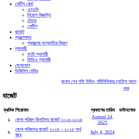
নোটিশ বোর্ড
এনওসি
নিয়োগ বিজ্ঞপ্তি
টেন্ডার
নোটিশ
বাজেট
প্রকল্পসমূহ
প্রকল্পের অগ্রগতির বিবরণ
গ্যালারী
ফটো গ্যালারী
ভিডিও গ্যালারী
যোগাযোগ
ডিজিটাল সেন্টার
জনাব শেখ শফি উদ্দিন, সাঁটলিপিকার (অফিস আদেশ)
খবর
বাজেট
ক্রমিক
শিরোনাম
প্রকাশের তারিখ
ডাউনলোড
August 24,
১
জেলা পরিষদ ঝিনাইদহ বাজেট ২০২৫-২০২৬
2025
জেলা পরিষদের বাজেট ২০২৪ – ২০২৫ অর্থ
২
July 4, 2024
বছর