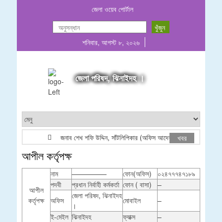
জেলা ওয়েব পোর্টাল
শনিবার, আগস্ট ৮, ২০২৬
জেলা পরিষদ, ঝিনাইদহ ।
জনাব শেখ শফি উদ্দিন, সাঁটলিপিকার (অফিস আদেশ)
SHEIK
খবর
আপীল কর্তৃপক্ষ
নাম
—————
ফোন(অফিস)
০২৪৭৭৭৪৭১৮৯
পদবী
প্রধান নির্বাহী কর্মকর্তা
ফোন ( বাসা)
–
আপীল
জেলা পরিষদ, ঝিনাইদহ
কর্তৃপক্ষ
অফিস
মোবাইল
–
।
ই-মেইল
ঝিনাইদহ
ফ্যাক্স
–