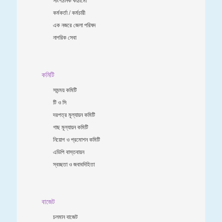
কর্মকর্তা / কর্মচারী
এক নজরে জেলা পরিষদ
নাগরিক সেবা
কমিটি
সমন্ময় কমিটি
টি ও সি
দরপত্র মূল্যায়ন কমিটি
গাছ মূল্যায়ন কমিটি
নিয়োগ ও প্রমোশন কমিটি
এডিপি বাস্তবায়ন
স্বচ্ছতা ও জবাবদিহিতা
বাজেট
চলমান বাজেট