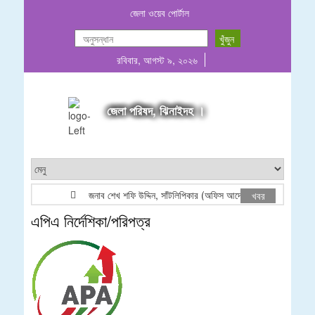
জেলা ওয়েব পোর্টাল
রবিবার, আগস্ট ৯, ২০২৬
জেলা পরিষদ, ঝিনাইদহ ।
জনাব শেখ শফি উদ্দিন, সাঁটলিপিকার (অফিস আদেশ)
SHEI
খবর
এপিএ নির্দেশিকা/পরিপত্র