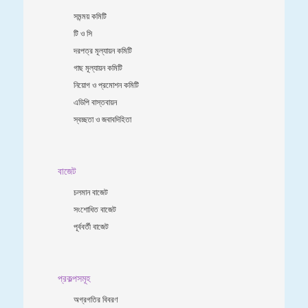
সমন্ময় কমিটি
টি ও সি
দরপত্র মূল্যায়ন কমিটি
গাছ মূল্যায়ন কমিটি
নিয়োগ ও প্রমোশন কমিটি
এডিপি বাস্তবায়ন
স্বচ্ছতা ও জবাবদিহিতা
বাজেট
চলমান বাজেট
সংশোধিত বাজেট
পূর্ববর্তী বাজেট
প্রকল্পসমূহ
অগ্রগতির বিবরণ