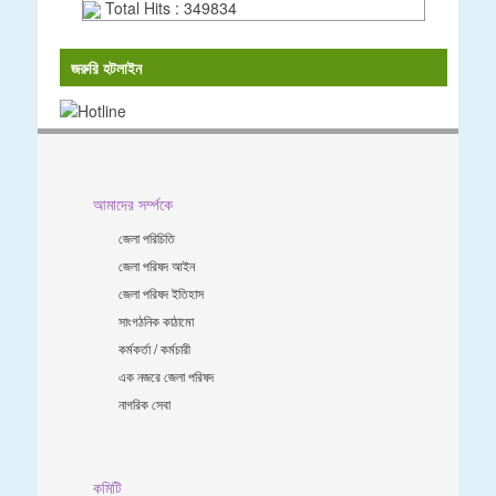
Total Hits : 349834
জরুরি হটলাইন
আমাদের সর্ম্পকে
জেলা পরিচিতি
জেলা পরিষদ আইন
জেলা পরিষদ ইতিহাস
সাংগঠনিক কাঠামো
কর্মকর্তা / কর্মচারী
এক নজরে জেলা পরিষদ
নাগরিক সেবা
কমিটি