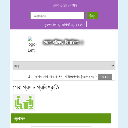
জেলা ওয়েব পোর্টাল
বৃহস্পতিবার, আগস্ট ৬, ২০২৬
জেলা পরিষদ, ঝিনাইদহ ।
জনাব শেখ শফি উদ্দিন, সাঁটলিপিকার (অফিস আদেশ)
SHEIK
খবর
সেবা প্রদান প্রতিশ্রুতি
প্রশাসক